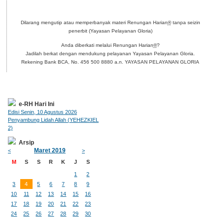
Dilarang mengutip atau memperbanyak materi Renungan Harian
®
tanpa seizin
penerbit (Yayasan Pelayanan Gloria)
Anda diberkati melalui Renungan Harian
®
?
Jadilah berkat dengan mendukung pelayanan Yayasan Pelayanan Gloria.
Rekening Bank BCA, No. 456 500 8880 a.n. YAYASAN PELAYANAN GLORIA
e-RH Hari Ini
Edisi Senin, 10 Agustus 2026
Penyambung Lidah Allah (YEHEZKIEL
2)
Arsip
Maret 2019
<
>
M
S
S
R
K
J
S
1
2
3
4
5
6
7
8
9
10
11
12
13
14
15
16
17
18
19
20
21
22
23
24
25
26
27
28
29
30