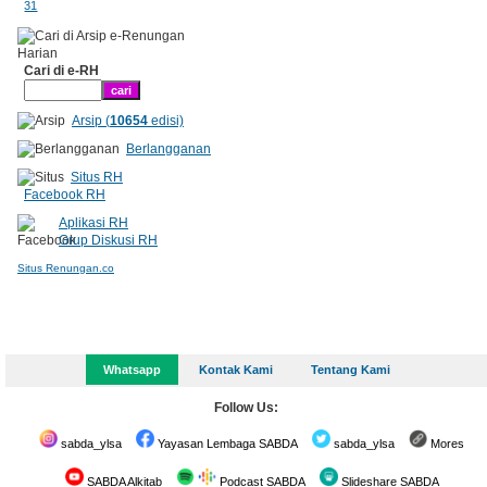
31
Cari di e-RH
Arsip (
10654
edisi)
Berlangganan
Situs RH
Facebook RH
Aplikasi RH
Grup Diskusi RH
Situs Renungan.co
Whatsapp
Kontak Kami
Tentang Kami
Follow Us:
sabda_ylsa
Yayasan Lembaga SABDA
sabda_ylsa
Mores
SABDA Alkitab
Podcast SABDA
Slideshare SABDA