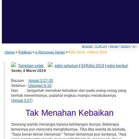
Beranda
|
YLSA.org
|
Alkitab
|
Katalog
|
AI
|
Utama
>
Publikasi
>
e-Renungan Harian
>
Edisi Senin, 4 Maret 2019
Tampilan cetak
edisi sebelum
|
03
/
Edisi 2019
|
edisi berikut
Senin, 4 Maret 2019
Bacaan :
Amsal 3:27-35
Setahun :
Ulangan 8-10
Nas : Janganlah menahan kebaikan dari pada orang-orang yang
berhak menerimanya, padahal engkau mampu melakukannya.
(
Amsal 3:27
)
Tak Menahan Kebaikan
Seorang wanita menangis karena kehilangan ibunya. Beberapa
temannya pun mencoba menghiburnya. Tiba-tiba wanita itu berkata,
"Saya benar-benar menyesal." Teman-temannya pun bertanya, "Apa