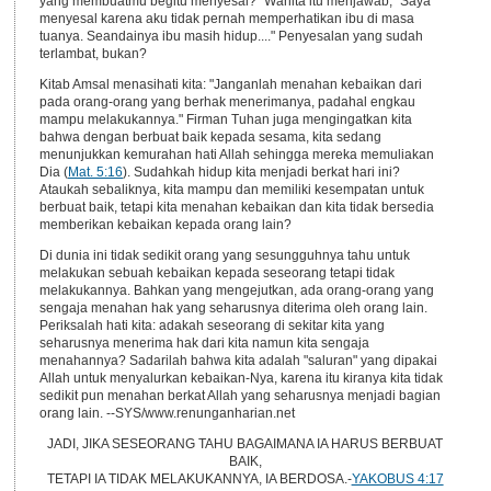
yang membuatmu begitu menyesal?" Wanita itu menjawab, "Saya
menyesal karena aku tidak pernah memperhatikan ibu di masa
tuanya. Seandainya ibu masih hidup...." Penyesalan yang sudah
terlambat, bukan?
Kitab Amsal menasihati kita: "Janganlah menahan kebaikan dari
pada orang-orang yang berhak menerimanya, padahal engkau
mampu melakukannya." Firman Tuhan juga mengingatkan kita
bahwa dengan berbuat baik kepada sesama, kita sedang
menunjukkan kemurahan hati Allah sehingga mereka memuliakan
Dia (
Mat. 5:16
). Sudahkah hidup kita menjadi berkat hari ini?
Ataukah sebaliknya, kita mampu dan memiliki kesempatan untuk
berbuat baik, tetapi kita menahan kebaikan dan kita tidak bersedia
memberikan kebaikan kepada orang lain?
Di dunia ini tidak sedikit orang yang sesungguhnya tahu untuk
melakukan sebuah kebaikan kepada seseorang tetapi tidak
melakukannya. Bahkan yang mengejutkan, ada orang-orang yang
sengaja menahan hak yang seharusnya diterima oleh orang lain.
Periksalah hati kita: adakah seseorang di sekitar kita yang
seharusnya menerima hak dari kita namun kita sengaja
menahannya? Sadarilah bahwa kita adalah "saluran" yang dipakai
Allah untuk menyalurkan kebaikan-Nya, karena itu kiranya kita tidak
sedikit pun menahan berkat Allah yang seharusnya menjadi bagian
orang lain. --SYS/www.renunganharian.net
JADI, JIKA SESEORANG TAHU BAGAIMANA IA HARUS BERBUAT
BAIK,
TETAPI IA TIDAK MELAKUKANNYA, IA BERDOSA.-
YAKOBUS 4:17