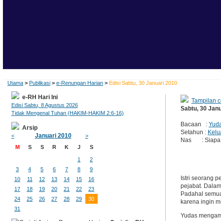
Utama
>
Publikasi
>
e-Renungan Harian
>
Edisi Sabtu, 30 Januari 2010
e-RH Hari Ini
Tampilan c
Edisi Sabtu, 8 Agustus 2026
Sabtu, 30 Jan
Tidak Mengenal Tuhan (HAKIM-HAKIM 2:6-16)
Bacaan :
Yuda
Arsip
Setahun :
Kelu
Januari 2010
<
>
Nas : Siapa m
M
S
S
R
K
J
S
1
2
3
4
5
6
7
8
9
Istri seorang 
10
11
12
13
14
15
16
pejabat. Dala
17
18
19
20
21
22
23
Padahal semua 
24
25
26
27
28
29
30
karena ingin m
31
Yudas mengamb