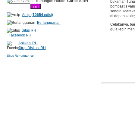
Cari di e-RH
bukanlah Tuhan
bombastis yang
sendiri. Mereka
Arsip (
10654
edisi)
di depan kakin
Berlangganan
Celakanya, ban
gula lebih mena
Situs RH
Facebook RH
Aplikasi RH
Grup Diskusi RH
Situs Renungan.co