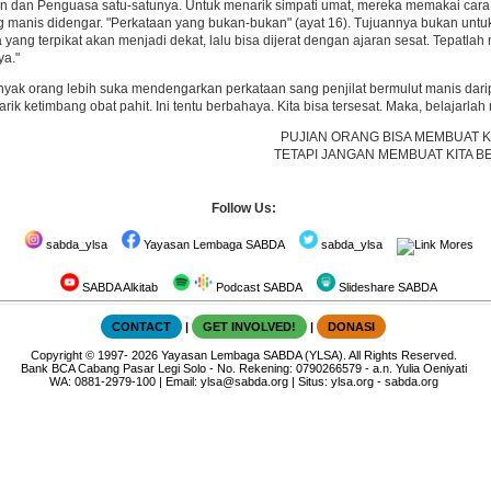
 dan Penguasa satu-satunya. Untuk menarik simpati umat, mereka memakai cara m
 manis didengar. "Perkataan yang bukan-bukan" (ayat 16). Tujuannya bukan unt
 yang terpikat akan menjadi dekat, lalu bisa dijerat dengan ajaran sesat. Tepatlah
ya."
yak orang lebih suka mendengarkan perkataan sang penjilat bermulut manis dari
rik ketimbang obat pahit. Ini tentu berbahaya. Kita bisa tersesat. Maka, belajarl
PUJIAN ORANG BISA MEMBUAT K
TETAPI JANGAN MEMBUAT KITA B
Follow Us:
sabda_ylsa
Yayasan Lembaga SABDA
sabda_ylsa
Mores
SABDA Alkitab
Podcast SABDA
Slideshare SABDA
CONTACT
|
GET INVOLVED!
|
DONASI
Copyright
© 1997-
2026
Yayasan Lembaga SABDA (YLSA).
All Rights Reserved.
Bank BCA Cabang Pasar Legi Solo - No. Rekening: 0790266579 - a.n. Yulia Oeniyati
WA:
0881-2979-100
| Email:
ylsa@sabda.org
| Situs:
ylsa.org
-
sabda.org