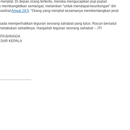
enjilat. Di depan orang tertentu, mereka mengucapkan puji-pujian
uk membangkitkan semangat, melainkan "untuk mendapat keuntungan" diri
 nasihat
Amsal 29:5
: "Orang yang menjilat sesamanya membentangkan jerat
pada memperhatikan teguran seorang sahabat yang tulus. Racun bersalut
ah melakukan sebaliknya. Hargailah teguran seorang sahabat -- JTI
ITA BANGGA
ESAR KEPALA