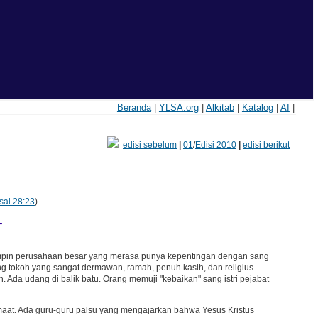
Beranda
|
YLSA.org
|
Alkitab
|
Katalog
|
AI
|
edisi sebelum
|
01
/
Edisi 2010
|
edisi berikut
al 28:23
)
T
emimpin perusahaan besar yang merasa punya kepentingan dengan sang
 tokoh yang sangat dermawan, ramah, penuh kasih, dan religius.
. Ada udang di balik batu. Orang memuji "kebaikan" sang istri pejabat
aat. Ada guru-guru palsu yang mengajarkan bahwa Yesus Kristus