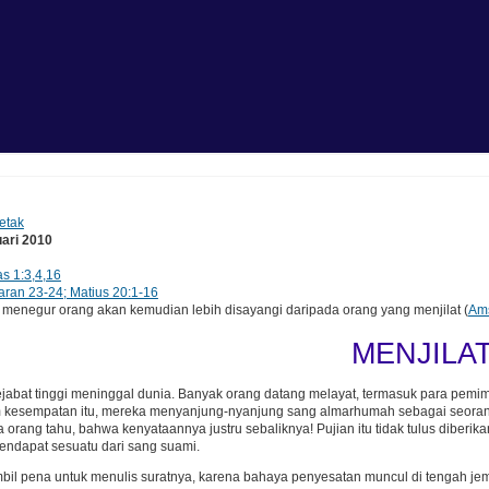
etak
uari 2010
s 1:3,4,16
aran 23-24; Matius 20:1-16
enegur orang akan kemudian lebih disayangi daripada orang yang menjilat (
Ams
MENJILA
pejabat tinggi meninggal dunia. Banyak orang datang melayat, termasuk para p
m kesempatan itu, mereka menyanjung-nyanjung sang almarhumah sebagai seorang
orang tahu, bahwa kenyataannya justru sebaliknya! Pujian itu tidak tulus diberikan
endapat sesuatu dari sang suami.
il pena untuk menulis suratnya, karena bahaya penyesatan muncul di tengah jem