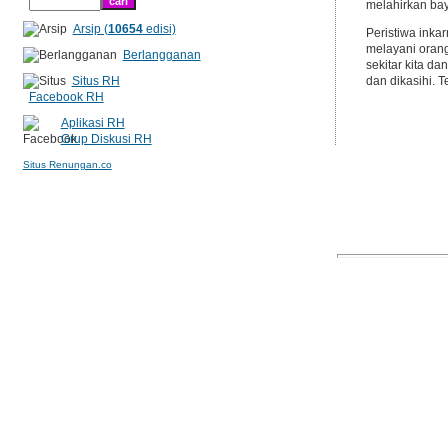
melahirkan bay
Arsip (
10654
edisi)
Peristiwa inka
melayani orang
Berlangganan
sekitar kita da
Situs RH
dan dikasihi. 
Facebook RH
Aplikasi RH
Grup Diskusi RH
Situs Renungan.co