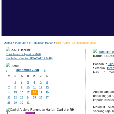
Utama
>
Publikasi
>
e-Renungan Harian
>
Edisi Kamis, 18 Desember 2008
e-RH Hari Ini
Tampilan c
Edisi Jumat, 7 Agustus 2026
Kamis, 18 De
Kasih dan Keadilan (IMAMAT 19:9-18)
Bacaan :
Filip
Arsip
Setahun :
Ibran
Desember 2008
<
>
Nas : ... mel
M
S
S
R
K
J
S
1
2
3
4
5
6
7
8
9
10
11
12
13
Apa kesamaan 
14
15
16
17
18
19
20
untuk tinggal 
21
22
23
24
25
26
27
kepada Kristus
28
29
30
31
Malam itu, Al
Cari di e-RH
seorang raja, 