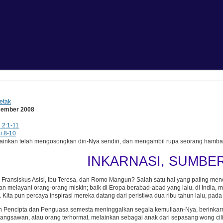
etak
sember 2008
i 2:1-11
i 8-10
ainkan telah mengosongkan diri-Nya sendiri, dan mengambil rupa seorang hamb
INKARNASI, SUMBER
Fransiskus Asisi, Ibu Teresa, dan Romo Mangun? Salah satu hal yang paling men
dan melayani orang-orang miskin; baik di Eropa berabad-abad yang lalu, di India
. Kita pun percaya inspirasi mereka datang dari peristiwa dua ribu tahun lalu, pad
lah Pencipta dan Penguasa semesta meninggalkan segala kemuliaan-Nya, berinkar
bangsawan, atau orang terhormat, melainkan sebagai anak dari sepasang wong cil