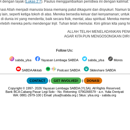
i dengan layak (
Lukas 2:7
). Paulus menggambarkan peristiwa ini dengan kalimat: 
rnasi Allah menjadi manusia biasa memang patut dikagumi dan disyukuri. Namun tak
 lain, seperti ketiga tokoh di atas. Mereka bersedia keluar dari kenyamanan; u
n di dunia ini yang menderita; baik secara fisik, mental, atau spiritual. Mereka m
Terlebih mereka perlu mendengar Injil. Tuhan telah memulai. Kini giliran kita yan
ALLAH TELAH MENELADANKAN PEN
AGAR KITA PUN MENGOSONGKAN DIRI
Follow Us:
sabda_ylsa
Yayasan Lembaga SABDA
sabda_ylsa
Mores
SABDA Alkitab
Podcast SABDA
Slideshare SABDA
CONTACT
|
GET INVOLVED!
|
DONASI
Copyright
© 1997-
2026
Yayasan Lembaga SABDA (YLSA).
All Rights Reserved.
Bank BCA Cabang Pasar Legi Solo - No. Rekening: 0790266579 - a.n. Yulia Oeniyati
WA:
0881-2979-100
| Email:
ylsa@sabda.org
| Situs:
ylsa.org
-
sabda.org