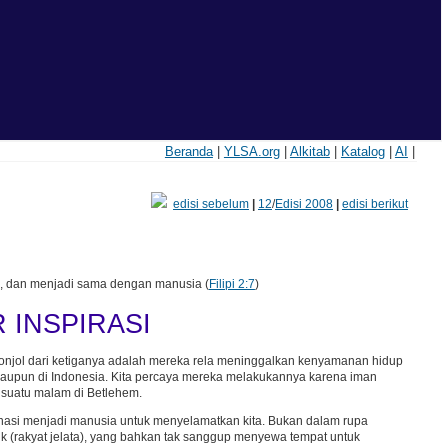
Beranda
|
YLSA.org
|
Alkitab
|
Katalog
|
AI
|
edisi sebelum
|
12
/
Edisi 2008
|
edisi berikut
a, dan menjadi sama dengan manusia (
Filipi 2:7
)
 INSPIRASI
onjol dari ketiganya adalah mereka rela meninggalkan kenyamanan hidup
, maupun di Indonesia. Kita percaya mereka melakukannya karena iman
a suatu malam di Betlehem.
nasi menjadi manusia untuk menyelamatkan kita. Bukan dalam rupa
ik (rakyat jelata), yang bahkan tak sanggup menyewa tempat untuk