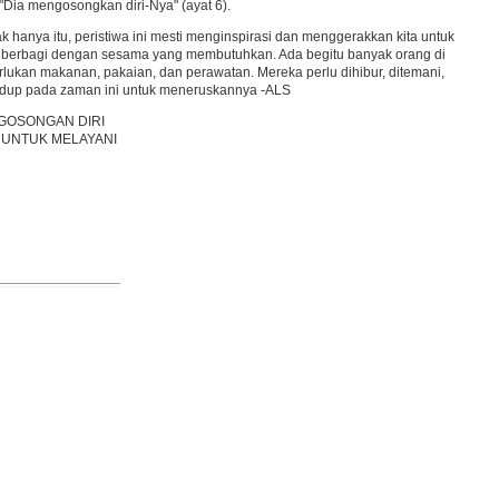
"Dia mengosongkan diri-Nya" (ayat 6).
 hanya itu, peristiwa ini mesti menginspirasi dan menggerakkan kita untuk
ntuk berbagi dengan sesama yang membutuhkan. Ada begitu banyak orang di
emerlukan makanan, pakaian, dan perawatan. Mereka perlu dihibur, ditemani,
g hidup pada zaman ini untuk meneruskannya -ALS
GOSONGAN DIRI
 UNTUK MELAYANI