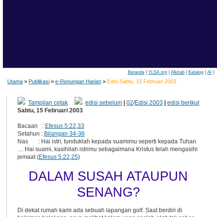
Beranda
|
YLSA.org
|
Alkitab
|
Katalog
|
AI
|
Utama
>
Publikasi
>
e-Renungan Harian
>
Edisi Sabtu, 15 Februari 2003
Tampilan cetak
edisi sebelum
|
02
/
Edisi 2003
|
edisi berikut
Sabtu, 15 Februari 2003
Bacaan :
Efesus 5:22,33
Setahun :
Bilangan 34-36
Nas : Hai istri, tunduklah kepada suamimu seperti kepada Tuhan
.... Hai suami, kasihilah istrimu sebagaimana Kristus telah mengasihi
jemaat (
Efesus 5:22,25
)
DALAM SUSAH ATAUPUN
SENANG?
Di dekat rumah kami ada sebuah lapangan golf. Saat berdiri di