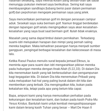
halaman belakang, saya melihat kolam yang seolah-olah tak sabar
menunggu pukulan meleset saya berikutnya. Sering kali saya
membayangkan sandtraps [lubang berisi pasir dalam permainan
golf] dan pepohonan mengejek permainan saya yang jelek.
Saya menceritakan permainan golf ini dengan perasaan campur
aduk. Sesekali saya suka bermain golf. Namun tinggal berdekatan
dengan lapangan golf selalu mengingatkan saya akan kesalahan-
kesalahan yang saya buat saat bermain golf. Itulah tidak enaknya.
Masalah yang sama dapat timbul dalam pernikahan. Terkadang
suami-istri melupakan harapan dan mimpi yang pernah saling
mereka bagikan. Maka kehadiran pasangan hanya menjadi sumber
gangguan, pengingat berbagai kesalahan dan kekecewaan di masa
lalu.
Ketika Rasul Paulus menulis surat kepada jemaat Efesus, ia
meminta agar para suami dan istri mengarahkan pikiran mereka
pada hubungan mereka dengan Anak Allah (5:22,33). Di dalam Dia
kita menemukan kasih yang tak berkesudahan dan pengampunan
bagi kegagalan kita. Di dalam Dia kita menemukan Pribadi yang
suka melupakan hal-hal yang paling buruk dalam diri kita dan
memberikan yang terbaik. Dia mengingatkan kita, bukan pada
kekalahan kita, tetapi pada apa yang belum kita capai.
Bapa, ampuni kami yang hanya memusatkan perhatian pada
kekurangan dan kesalahan kami, dan bukan pada kasih Putra-Mu
Yesus Kristus. Bantulah kami untuk kembali mengasihipasangan
kami dalam terang kasih Tuhan yang besar -- Mart De Haan II