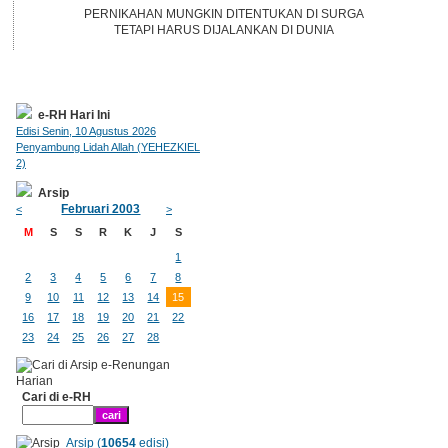
PERNIKAHAN MUNGKIN DITENTUKAN DI SURGA
TETAPI HARUS DIJALANKAN DI DUNIA
e-RH Hari Ini
Edisi Senin, 10 Agustus 2026
Penyambung Lidah Allah (YEHEZKIEL
2)
Arsip
Februari 2003
<
>
M
S
S
R
K
J
S
1
2
3
4
5
6
7
8
9
10
11
12
13
14
15
16
17
18
19
20
21
22
23
24
25
26
27
28
Cari di e-RH
Arsip (
10654
edisi)