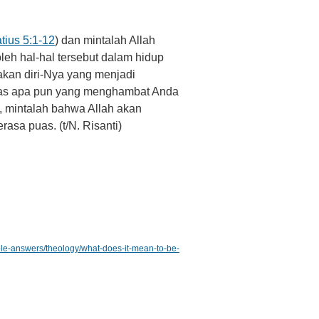
tius 5:1-12
) dan mintalah Allah
h hal-hal tersebut dalam hidup
akan diri-Nya yang menjadi
atas apa pun yang menghambat Anda
, mintalah bahwa Allah akan
rasa puas. (t/N. Risanti)
ible-answers/theology/what-does-it-mean-to-be-