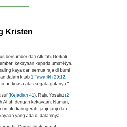
 Kristen
bersumber dari Alkitab. Berkali-
 memberi kekayaan kepada umat-Nya.
aling kaya dari semua raja di bumi
an dalam kitab
1 Tawarikh 29:12
,
u berkuasa atas segala-galanya."
usuf (
Kejadian 41
), Raja Yosafat (
2
oleh Allah dengan kekayaan. Namun,
untuk dianugerahi janji-janji dan
ekayaan yang ada di dalamnya.
berbeda. Gereja tidak pernah