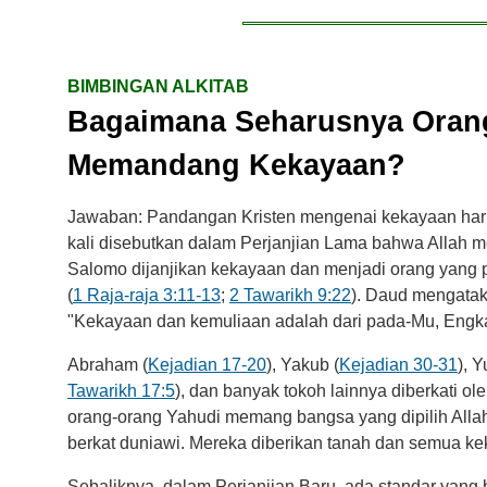
BIMBINGAN ALKITAB
Bagaimana Seharusnya Orang
Memandang Kekayaan?
Jawaban: Pandangan Kristen mengenai kekayaan harus 
kali disebutkan dalam Perjanjian Lama bahwa Allah
Salomo dijanjikan kekayaan dan menjadi orang yang p
(
1 Raja-raja 3:11-13
;
2 Tawarikh 9:22
). Daud mengatak
"Kekayaan dan kemuliaan adalah dari pada-Mu, Engka
Abraham (
Kejadian 17-20
), Yakub (
Kejadian 30-31
), Y
Tawarikh 17:5
), dan banyak tokoh lainnya diberkati 
orang-orang Yahudi memang bangsa yang dipilih Allah 
berkat duniawi. Mereka diberikan tanah dan semua k
Sebaliknya, dalam Perjanjian Baru, ada standar yang 