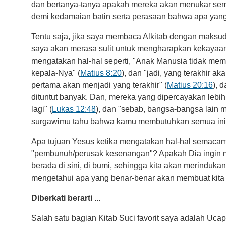
dan bertanya-tanya apakah mereka akan menukar se
demi kedamaian batin serta perasaan bahwa apa yang 
Tentu saja, jika saya membaca Alkitab dengan maksu
saya akan merasa sulit untuk mengharapkan kekaya
mengatakan hal-hal seperti, "Anak Manusia tidak me
kepala-Nya" (
Matius 8:20
), dan "jadi, yang terakhir 
pertama akan menjadi yang terakhir" (
Matius 20:16
), 
dituntut banyak. Dan, mereka yang dipercayakan lebih
lagi" (
Lukas 12:48
), dan "sebab, bangsa-bangsa lain 
surgawimu tahu bahwa kamu membutuhkan semua ini"
Apa tujuan Yesus ketika mengatakan hal-hal semacam 
"pembunuh/perusak kesenangan"? Apakah Dia ingin m
berada di sini, di bumi, sehingga kita akan merinduka
mengetahui apa yang benar-benar akan membuat kita
Diberkati berarti ...
Salah satu bagian Kitab Suci favorit saya adalah Uc