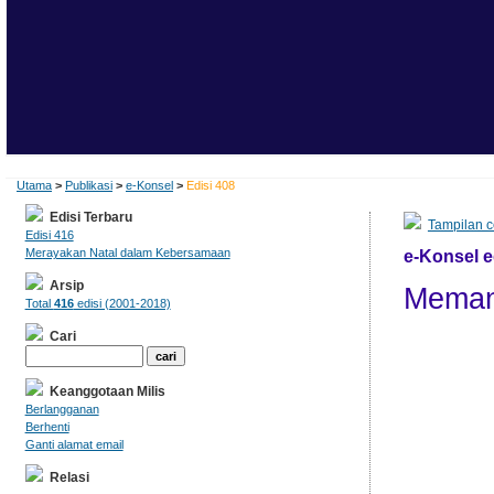
Utama
>
Publikasi
>
e-Konsel
>
Edisi 408
Edisi Terbaru
Tampilan c
Edisi 416
Merayakan Natal dalam Kebersamaan
e-Konsel e
Arsip
Meman
Total
416
edisi (2001-2018)
Cari
Keanggotaan Milis
Berlangganan
Berhenti
Ganti alamat email
Relasi