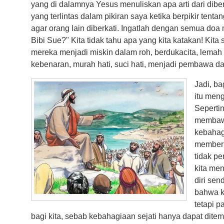
yang di dalamnya Yesus menuliskan apa arti dari diberk
yang terlintas dalam pikiran saya ketika berpikir tenta
agar orang lain diberkati. Ingatlah dengan semua doa m
Bibi Sue?" Kita tidak tahu apa yang kita katakan! Kita
mereka menjadi miskin dalam roh, berdukacita, lemah
kebenaran, murah hati, suci hati, menjadi pembawa da
Jadi, b
itu men
Sepertin
membawa
kebahag
memberi 
tidak p
kita me
diri sen
bahwa k
tetapi p
bagi kita, sebab kebahagiaan sejati hanya dapat di