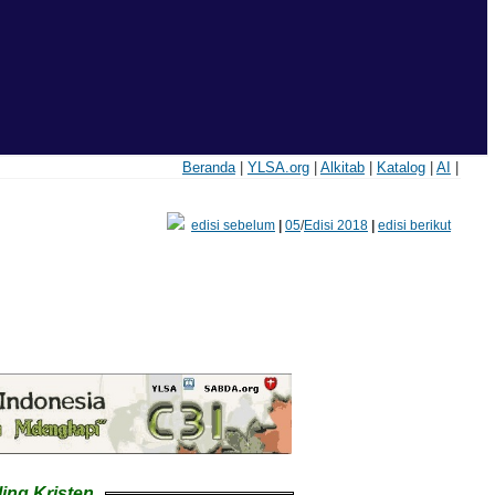
Beranda
|
YLSA.org
|
Alkitab
|
Katalog
|
AI
|
edisi sebelum
|
05
/
Edisi 2018
|
edisi berikut
ling Kristen