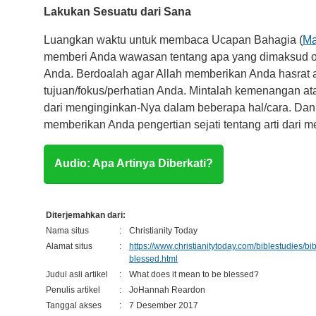
Lakukan Sesuatu dari Sana
Luangkan waktu untuk membaca Ucapan Bahagia (
Ma
memberi Anda wawasan tentang apa yang dimaksud ole
Anda. Berdoalah agar Allah memberikan Anda hasrat 
tujuan/fokus/perhatian Anda. Mintalah kemenangan 
dari menginginkan-Nya dalam beberapa hal/cara. Dan
memberikan Anda pengertian sejati tentang arti dari me
Audio: Apa Artinya Diberkati?
Diterjemahkan dari:
Nama situs
:
Christianity Today
Alamat situs
:
https://www.christianitytoday.com/biblestudies/b
blessed.html
Judul asli artikel
:
What does it mean to be blessed?
Penulis artikel
:
JoHannah Reardon
Tanggal akses
:
7 Desember 2017