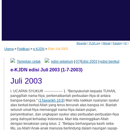
Beranda
|
YLSA.org
|
Alkitab
|
Katalog
|
AI
|
Utama
>
Publikasi
>
e-KJDN
>
Edisi Juli 2003
Tampilan cetak
edisi sebelum
|
07
/
Edisi 2003
|
edisi berikut
e-KJDN edisi Juli 2003 (1-7-2003)
Juli 2003
I. UCAPAN SYUKUR ---------------- 1. "Bersyukurlah kepada TUHAN,
panggillah nama-Nya, perkenalkanlah perbuatan-Nya di antara
bangsa-bangsa." (
1Tawarikh 16:8
) Mari kita naikkan nyanyian syukur
atas berkat-berkat Allah yang terus tercurah atas bangsa ini. Biarlah
seluruh umat-Nya memanggil nama-Nya dalam pujian,
penyembahan, dan ungkapan syukur atas perbuatan-perbuatan-Nya
yang dahsyat terhadap Indonesia. Mari kita meninggikan Allah
dengan kesaksian yang tulus. 2. "Betapa berharganya kasih setia-
Mu, ya Allah! Anak-anak manusia berlindung dalam naungan sayap-