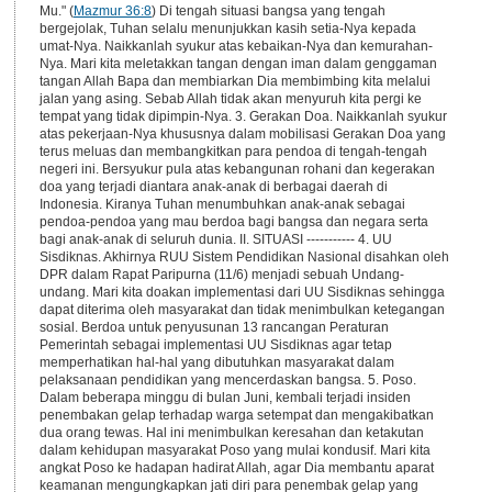
Mu." (
Mazmur 36:8
) Di tengah situasi bangsa yang tengah bergejolak, Tuhan selalu menunjukkan kasih setia-Nya kepada umat-Nya. Naikkanlah syukur atas kebaikan-Nya dan kemurahan-Nya. Mari kita meletakkan tangan dengan iman dalam genggaman tangan Allah Bapa dan membiarkan Dia membimbing kita melalui jalan yang asing. Sebab Allah tidak akan menyuruh kita pergi ke tempat yang tidak dipimpin-Nya. 3. Gerakan Doa. Naikkanlah syukur atas pekerjaan-Nya khususnya dalam mobilisasi Gerakan Doa yang terus meluas dan membangkitkan para pendoa di tengah-tengah negeri ini. Bersyukur pula atas kebangunan rohani dan kegerakan doa yang terjadi diantara anak-anak di berbagai daerah di Indonesia. Kiranya Tuhan menumbuhkan anak-anak sebagai pendoa-pendoa yang mau berdoa bagi bangsa dan negara serta bagi anak-anak di seluruh dunia. II. SITUASI ----------- 4. UU Sisdiknas. Akhirnya RUU Sistem Pendidikan Nasional disahkan oleh DPR dalam Rapat Paripurna (11/6) menjadi sebuah Undang-undang. Mari kita doakan implementasi dari UU Sisdiknas sehingga dapat diterima oleh masyarakat dan tidak menimbulkan ketegangan sosial. Berdoa untuk penyusunan 13 rancangan Peraturan Pemerintah sebagai implementasi UU Sisdiknas agar tetap memperhatikan hal-hal yang dibutuhkan masyarakat dalam pelaksanaan pendidikan yang mencerdaskan bangsa. 5. Poso. Dalam beberapa minggu di bulan Juni, kembali terjadi insiden penembakan gelap terhadap warga setempat dan mengakibatkan dua orang tewas. Hal ini menimbulkan keresahan dan ketakutan dalam kehidupan masyarakat Poso yang mulai kondusif. Mari kita angkat Poso ke hadapan hadirat Allah, agar Dia membantu aparat keamanan mengungkapkan jati diri para penembak gelap yang berusaha mengacaukan kembali kota Poso. Berdoa juga bagi masyarakat Poso. 6. Pemerintah. Begitu banyak permasalahan bangsa yang dihadapi pemerintah seperti pemberontakan, pergolakan, korupsi, pembuatan RUU yang mengundang pro-kontra, pembenahan ekonomi, dll. Semuanya ini membutuhkan suatu kerja keras, ketekunan untuk mengeluarkan bangsa ini dari krisis. Kiranya Allah sendirilah yang membimbing dan memimpin para pemimpin bangsa agar tidak kehilangan arah dalam mengerjakan tugas kepemimpinan mereka untuk menyelesaikan masalah-masalah tersebut. Doakan agar hikmat dan kebijaksanaan Allah menguasai hati dan pikiran pemerintah dalam mengambil setiap kebijakan bagi bangsa. 7. Mahkamah Konstitusi (MK). Mahkamah Konstitusi mempunyai peranan penting yaitu menjadi filter (penyaring) untuk membahas dan mengkaji ulang undang-undang yang akan dikeluarkan oleh pemerintah. Namun, saat ini kualitas hakim MK diragukan karena pembentukannya cukup mengkhawatirkan yaitu minimnya waktu untuk membahas sisi kualitas dan proses rekruitmen hakim MK. Doakanlah fungsi dan peranan MK yang akan dituangkan dalam sebuah undang-undang agar dapat terlaksana dengan baik. Doakan pula perekruitan hakim MK agar terpilih hakim yang berwawasan nasionalisme. 8. Nanggroe Aceh Darussalam (NAD). Kontak senjata antara pasukan TNI dan militer GAM, ancaman pembakaran rumah-rumah penduduk, dan fasilitas umum terus terjadi di berbagai wilayah di Aceh. Hal ini membuat jumlah pengungsi terus bertambah menjadi 41.855 (Kompas, 17/6). Walaupun operasi pemulihan pemerintahan sudah dicanangkan, roda pemerintahan tingkat desa, dan kecamatan di beberapa wilayah NAD masih lumpuh. Perang yang berkepanjangan, bukan cuma menyebabkan macetnya proses pendidikan, tapi juga meninggalkan dendam dan trauma bagi rakyat Aceh terutama anak-anak. Doakanlah pemulihan bagi Aceh. 9. Perguruan Tinggi Negeri (PTN). Perubahan status beberapa Perguruan Tinggi Negeri menjadi Badan Hukum Milik Negara (BHMN) berdampak dinaikkannya iuran biaya pendidikan karena subsidi dari pemerintah dikurangi. Hal ini menimbulkan kasta-kasta dalam pendidikan (biaya pendidikan tidak bisa dijangkau calon mahasiswa dari ekonomi rendah) dan menurunnya kualitas manusia Indonesia. Dari hasil penelitian Indeks Pembangunan dan Manusia (IPM), Indonesia berada di peringkat 106 dari 170 negara yang diteliti (Media Ind., 31/5) dan negara tetap menjadi pihak yang bertanggung jawab terhadap pendidikan. Doakanlah. 10. Kesehatan. Dewasa ini telah bermunculan obat-obatan palsu. Ada pihak-pihak yang mengadakan pemalsuan obat dan dijual dengan harga murah, namun membahayakan kesehatan masyarakat. Menyadari akan hal itu, pemerintah akan membentuk suatu komisi obat untuk menganalisis, memantau, dan menangani peredaran obat-obat palsu di pasaran. Doakanlah pembentukan komisi ini. Doakan juga RUU Kesehatan yang saat ini sedang dikerjakan oleh DPR. 11. Korupsi. Kasus korupsi sudah mencapai taraf yang sangat buruk dan menyebar ke hampir seluruh institusi, bahkan merebak sampai ke DPRD. Jika korupsi dibiarkan terus berlanjut maka akan tercipta pemerintah yang irasional dan pemerintah yang didorong oleh keserakahan. Selain menghambat pembangunan, korupsi juga memperparah kemiskinan, menjatuhkan moral dan karakter bangsa, serta mengancam hak asasi manusia. Terus doakan pemberantasan korupsi di bangsa tercinta ini. 12. DPR/MPR. Mari kita berdoa tidak henti-henti bagi anggota DPR/MPR dalam menjalankan fungsi dan tugasnya sebagai wakil rakyat. Selama ini masyarakat tidak cukup puas terhadap peranan DPR/MPR dalam pembuatan undang-undang, sebagai penyalur aspirasi masyarakat dan alat kontrol terhadap kebijakan pemerintah. Doakan agar mereka menjadi pribadi yang bersih dan ambisius dalam pemberantasan korupsi serta memiliki komitmen tinggi dalam menjunjung kebenaran dan keadilan. 13. Pemilu 2004. Pembentukan panitia pengawas (Panwas) Pemilu tingkat propinsi masih terhalang persoalan teknis. Masyarakat masih ragu prosedur penentuan calon anggota DPR untuk Pemilu 2004 akan menghasilkan sosok presiden yang berkualitas. Disamping itu, munculnya ketidakpuasan atas kinerja Parpol masih mendominasi persepsi masyarakat sehingga menimbulkan rasa tidak percaya dalam diri masyarakat terhadap Parpol-parpol. Doakanlah permasalahan di atas. Juga doakan verifikasi Parpol yang dilakukan oleh Depkeh dan HAM. 14. RUU Pemilihan Presiden dan Wakil Presiden. Doakanlah RUU Pemilihan Presiden dan Wakil Presiden yang tengah disusun dan dibahas oleh pemerintah bersama fraksi-fraksi DPR. Ada beberapa materi RUU Pemilihan Presiden dan Wapres krusial yang menjadi pertentangan antara pihak pemerintah dengan pihak fraksi- fraksi DPR, yaitu materi audit dana capres, pemilu presiden, debat capres, soal status terdakwa, syarat pendidikan, parpol yang mendapat 20 persen suara yang berhak mengajukan capres, capres boleh berutang, dan capres harus sehat jasmani dan rohani. Doakanlah agar RUU ini dapat menjadi UU yang dapat melahirkan presiden dan wapres yang dapat memimpin bangsa ini keluar dari krisis multi dimensional. 15. Kekerasan. Tindakan kekerasan main hakim sendiri merupakan dampak dari hancurnya kepercayaan masyarakat terhadap law enforcement (kekuatan hukum). Tidak adanya kepastian dan kekuatan hukum membuat masyarakat perlu menciptakan hukum sendiri, akibatnya hanya karena masalah kecil terjadi pengeroyokan, perkelahian, penembakan dan pembunuhan. Jika dibiarkan terus, maka akan tercipta chaos (kerusuhan). Doakan agar Tuhan mencurahkan damai sejahtera dan kasih-Nya menjamah setiap rakyat Indonesia. Doakan agar roh kekerasan tidak menguasai tanah air tercinta. 16. Perdagangan Anak dan Perempuan. Indonesia termasuk salah satu dari tiga negara terburuk dalam perdagangan anak dan perempuan, karena Indonesia dinilai kurang melakukan aksi dalam pemberantasan perdagangan manusia. Diperkirakan ada 70.000 orang yang diperdagangkan, 30 persen diantaranya yang bekerja sebagai pekerja seks komersial berusia kurang dari 18 tahun. Diperlukan upaya keras dan waktu lama untuk menyelamatkan anak dan perempuan yang diperjualbelikan. Doakan kerjasama pemerintah dan LSM dengan UNICEF dalam usahanya membongkar dan memberantas kasus ini. Kiranya Tuhan menunjukkan kuasa dan kasih-Nya dalam penyelesaian masalah ini. 17. Narkoba. Epidemic UNAIDS Desember 2002 menyebutkan 43.000 pengguna narkoba suntik di Indonesia telah terinfeksi HIV. Narkoba telah banyak dikonsumsi oleh pelajar SLTP dan SMU. Bersyukur kepada Tuhan, polisi dapat membongkar satu jaringan bandar narkotika, psikotropika, dan bahan adiktif lainnya (narkoba) berskala internasional yang dikendalikan dari dalam lembaga pemasyarakatan. Terus doakan generasi muda di negara ini agar tidak terjerumus dalam penyalahgunaan narkoba dan tidak terhilang dalam kesia- siaan. Doakan agar Tuhan menggerakkan gereja-Nya dan keluarga dapat membina dan memberikan kasih kepada kaum muda. 18. Ekonomi. Bersyukur atas perekonomian Indonesia yang mulai memperlihatkan pertumbuhan yang semakin baik. Nilai tukar rupiah tetap stabil bahkan cenderung menguat, laju inflasi turun, neraca pembayaran membaik dan cadangan devisa terus meningkat. Doakan agar Tuhan menjaga pertumbuhan perekonomian ke arah yang lebih baik sehingga dapat memperbaiki berbagai sektor kehidupan bangsa dan negara. Doakan pemerintah dalam upaya mencapai kinerja yang baik dalam rangka memperoleh kepercayaan pasar dan para investor. III. JARINGAN KEBERSAMAAN ------------------------- 19. Jaringan Doa Nasional (JDN). Terus berdoa bagi seluruh perencanaan pelayanan JDN agar makin dapat berperan dalam memperluas kegerakan doa ditanah air bagi transformasi bangsa dan negara. Doakan konsolidasi pengurus JDN dalam menyikapi perkembangan pelayanan keg