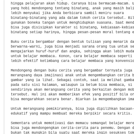
hingga pelajaran akan hidup. Caranya bisa bermacam-macam. U
yang hobi mendongeng tentang binatang, anak yang masih bali
lebih menyukai jika Anda berbicara sambil meniru suara

binatang-binatang yang ada dalam tokoh cerita tersebut. Bil
gunakan boneka tangan untuk menghidupkan suasana. Saat mend
bisa juga disisipkan karakter si binatang, kebiasaan-kebias
binatang setiap harinya, hingga pesan-pesan moral tentang e
Buku cerita bergambar dengan bentuk tulisan yang menarik da
berwarna-warni, juga bisa menjadi sarana orang tua untuk se
mengajarkan huruf-huruf dan angka, sehingga akan lebih muda
untuk belajar membaca. Konon, cara belajar membaca seperti 
lebih efektif ketimbang cara belajar membaca yang konvensio
Mendongeng dengan buku cerita yang bergambar ternyata juga 
merangsang daya imajinasi anak untuk mengembangkan cerita b
gambar yang ia lihat. Sebagai contoh, saat ia melihat gamba
pada satu sisi halaman, walaupun ia belum bisa membaca, si 
sendirinya akan merangsang cerita yang berkaitan dengan mob
tersebut. Hal ini akan memberikan efek yang positif bila or
bisa mengarahkan secara benar. Biarkan ia mengembangkan ima
Untuk merangsang pemikirannya, bisa juga dipilihkan bacaan-
edukatif yang mampu membuat mereka berpikir secara kritis.

Sementara untuk memotivasi dan memacu semangat belajar mere
bisa juga mendongengkan cerita-cerita para penemu. Dengan d
bukan tak mungkin bila suatu saat mereka ingin sesukses tok