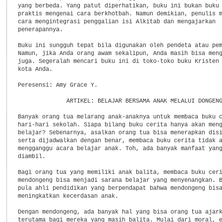
yang berbeda. Yang patut diperhatikan, buku ini bukan buku 
praktis mengenai cara berkhotbah. Namun demikian, penulis m
cara mengintegrasi penggalian isi Alkitab dan mengajarkan

penerapannya.

Buku ini sungguh tepat bila digunakan oleh pendeta atau pem
Namun, jika Anda orang awam sekalipun, Anda masih bisa meng
juga. Segeralah mencari buku ini di toko-toko buku Kristen 
kota Anda.

Peresensi: Amy Grace Y.

              ARTIKEL: BELAJAR BERSAMA ANAK MELALUI DONGENG
Banyak orang tua melarang anak-anaknya untuk membaca buku c
hari-hari sekolah. Siapa bilang buku cerita hanya akan meng
belajar? Sebenarnya, asalkan orang tua bisa menerapkan disi
serta dijadwalkan dengan benar, membaca buku cerita tidak a
mengganggu acara belajar anak. Toh, ada banyak manfaat yang
diambil.

Bagi orang tua yang memiliki anak balita, membaca buku ceri
mendongeng bisa menjadi sarana belajar yang menyenangkan. B
pula ahli pendidikan yang berpendapat bahwa mendongeng bisa
meningkatkan kecerdasan anak.

Dengan mendongeng, ada banyak hal yang bisa orang tua ajark
terutama bagi mereka yang masih balita. Mulai dari moral, e