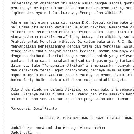
University of Amsterdam ini menjelaskan dengan sangat gambl
pentingnya belajar firman Tuhan dan metode penafsiran, sert
implementasinya melalui bukunya, "Pengenalan Alkitab".

Ada enam hal utama yang diuraikan R.C. Sproul dalam buku in
hal utama itu adalah Perlukah Belajar Alkitab, Pemahaman Al
Pribadi dan Penafsiran Pribadi, Hermeneutika (Ilmu Tafsir),
Aturan-Aturan Praktis Penafsiran, Budaya dan Alkitab, serta
Praktis untuk Menafsir Alkitab. Di dalam buku ini, R.C. Spr
menyampaikan penjelasannya dengan tajam dan mendalam. Walau
menggunakan cukup banyak istilah teologi, namun semuanya di
dengan sederhana disertai dengan contoh-contoh yang relevan
pembaca tetap dapat memahami maksud dari pesan yang terkand
dalamnya. Buku "Pengenalan Alkitab" ini menawarkan banyak p
dan cara-cara tepat, agar orang-orang percaya awam maupun t
dapat mempelajari Alkitab dengan cara yang benar. Buku ini 
bermanfaat, baik untuk studi dasar maupun studi lanjut.

Jika Anda rindu mendalami Alkitab, gunakan buku ini sebagai
Anda. Kiranya melalui buku ini, kehidupan kita semakin bert
dalam Dia dan semakin mantap dalam pengenalan akan Tuhan.

Peresensi: Desi Rianto

              RESENSI 2: MEMAHAMI DAN BERBAGI FIRMAN TUHAN

Judul buku: Memahami dan Berbagi Firman Tuhan

Judul asli: --
