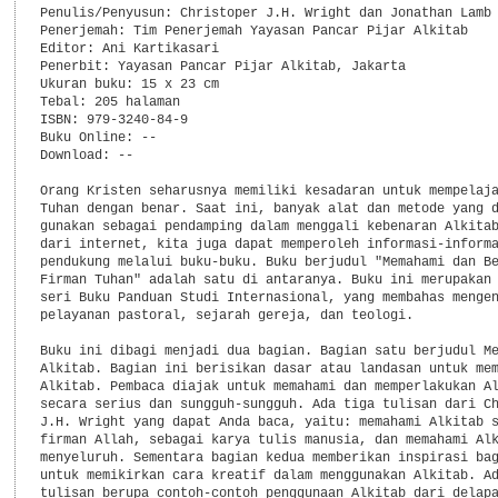
Penulis/Penyusun: Christoper J.H. Wright dan Jonathan Lamb

Penerjemah: Tim Penerjemah Yayasan Pancar Pijar Alkitab

Editor: Ani Kartikasari

Penerbit: Yayasan Pancar Pijar Alkitab, Jakarta

Ukuran buku: 15 x 23 cm

Tebal: 205 halaman

ISBN: 979-3240-84-9

Buku Online: --

Download: --

Orang Kristen seharusnya memiliki kesadaran untuk mempelaja
Tuhan dengan benar. Saat ini, banyak alat dan metode yang d
gunakan sebagai pendamping dalam menggali kebenaran Alkitab
dari internet, kita juga dapat memperoleh informasi-informa
pendukung melalui buku-buku. Buku berjudul "Memahami dan Be
Firman Tuhan" adalah satu di antaranya. Buku ini merupakan 
seri Buku Panduan Studi Internasional, yang membahas mengen
pelayanan pastoral, sejarah gereja, dan teologi.

Buku ini dibagi menjadi dua bagian. Bagian satu berjudul Me
Alkitab. Bagian ini berisikan dasar atau landasan untuk mem
Alkitab. Pembaca diajak untuk memahami dan memperlakukan Al
secara serius dan sungguh-sungguh. Ada tiga tulisan dari Ch
J.H. Wright yang dapat Anda baca, yaitu: memahami Alkitab s
firman Allah, sebagai karya tulis manusia, dan memahami Alk
menyeluruh. Sementara bagian kedua memberikan inspirasi bag
untuk memikirkan cara kreatif dalam menggunakan Alkitab. Ad
tulisan berupa contoh-contoh penggunaan Alkitab dari delapa