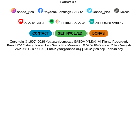
Follow Us:
sabda_ylsa
Yayasan Lembaga SABDA
sabda_ylsa
Mores
SABDA Alkitab
Podcast SABDA
Slideshare SABDA
CONTACT
|
GET INVOLVED!
|
DONASI
Copyright
© 1997-
2026
Yayasan Lembaga SABDA (YLSA).
All Rights Reserved.
Bank BCA Cabang Pasar Legi Solo - No. Rekening: 0790266579 - a.n. Yulia Oeniyati
WA:
0881-2979-100
| Email:
ylsa@sabda.org
| Situs:
ylsa.org
-
sabda.org