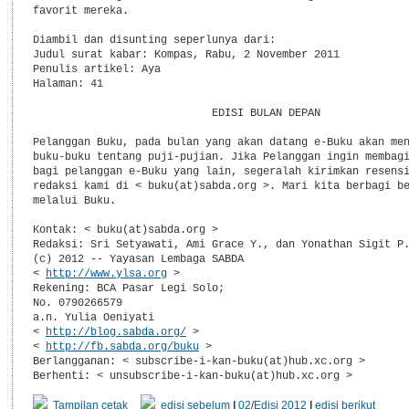
favorit mereka.

Diambil dan disunting seperlunya dari:

Judul surat kabar: Kompas, Rabu, 2 November 2011

Penulis artikel: Aya

Halaman: 41

                            EDISI BULAN DEPAN

Pelanggan Buku, pada bulan yang akan datang e-Buku akan men
buku-buku tentang puji-pujian. Jika Pelanggan ingin membagi
bagi pelanggan e-Buku yang lain, segeralah kirimkan resensi
redaksi kami di < buku(at)sabda.org >. Mari kita berbagi be
melalui Buku.

Kontak: < buku(at)sabda.org >

Redaksi: Sri Setyawati, Ami Grace Y., dan Yonathan Sigit P.
(c) 2012 -- Yayasan Lembaga SABDA

< 
http://www.ylsa.org
 >

Rekening: BCA Pasar Legi Solo;

No. 0790266579

a.n. Yulia Oeniyati

< 
http://blog.sabda.org/
 >

< 
http://fb.sabda.org/buku
 >

Berlangganan: < subscribe-i-kan-buku(at)hub.xc.org >

Berhenti: < unsubscribe-i-kan-buku(at)hub.xc.org >
Tampilan cetak
edisi sebelum
|
02
/
Edisi 2012
|
edisi berikut