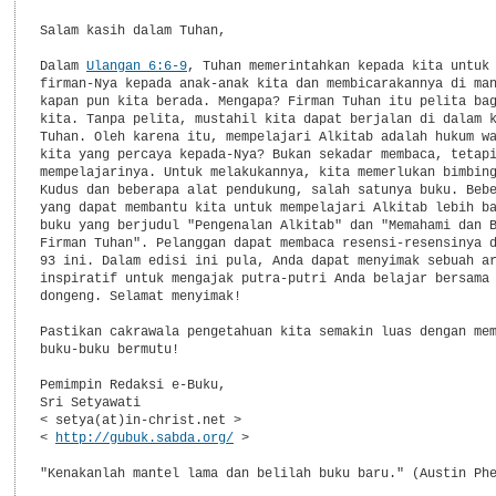
Salam kasih dalam Tuhan,

Dalam 
Ulangan 6:6-9
, Tuhan memerintahkan kepada kita untuk 
firman-Nya kepada anak-anak kita dan membicarakannya di man
kapan pun kita berada. Mengapa? Firman Tuhan itu pelita bag
kita. Tanpa pelita, mustahil kita dapat berjalan di dalam k
Tuhan. Oleh karena itu, mempelajari Alkitab adalah hukum wa
kita yang percaya kepada-Nya? Bukan sekadar membaca, tetapi
mempelajarinya. Untuk melakukannya, kita memerlukan bimbing
Kudus dan beberapa alat pendukung, salah satunya buku. Bebe
yang dapat membantu kita untuk mempelajari Alkitab lebih ba
buku yang berjudul "Pengenalan Alkitab" dan "Memahami dan B
Firman Tuhan". Pelanggan dapat membaca resensi-resensinya d
93 ini. Dalam edisi ini pula, Anda dapat menyimak sebuah ar
inspiratif untuk mengajak putra-putri Anda belajar bersama 
dongeng. Selamat menyimak!

Pastikan cakrawala pengetahuan kita semakin luas dengan mem
buku-buku bermutu!

Pemimpin Redaksi e-Buku,

Sri Setyawati

< setya(at)in-christ.net >

< 
http://gubuk.sabda.org/
 >

"Kenakanlah mantel lama dan belilah buku baru." (Austin Phe