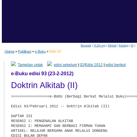
Beranda
|
YLSA.org
|
Alkitab
|
Katalog
|
AI
|
Utama
>
Publikasi
>
e-Buku
>
Edisi 93
Tampilan cetak
edisi sebelum
|
02
/
Edisi 2012
|
edisi berikut
e-Buku edisi 93 (23-2-2012)
Doktrin Alkitab (II)
==================e-BUKU (Berbagi Berkat Melalui Buku)=====
Edisi 93/Februari 2012 -- Doktrin Alkitab (II)

DAFTAR ISI

RESENSI 1: PENGENALAN ALKITAB

RESENSI 2: MEMAHAMI DAN BERBAGI FIRMAN TUHAN

ARTIKEL: BELAJAR BERSAMA ANAK MELALUI DONGENG

EDISI BULAN DEPAN
