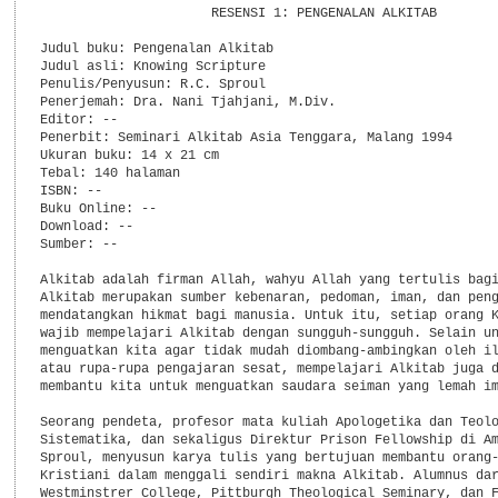
                      RESENSI 1: PENGENALAN ALKITAB

Judul buku: Pengenalan Alkitab

Judul asli: Knowing Scripture

Penulis/Penyusun: R.C. Sproul

Penerjemah: Dra. Nani Tjahjani, M.Div.

Editor: --

Penerbit: Seminari Alkitab Asia Tenggara, Malang 1994

Ukuran buku: 14 x 21 cm

Tebal: 140 halaman

ISBN: --

Buku Online: --

Download: --

Sumber: --

Alkitab adalah firman Allah, wahyu Allah yang tertulis bagi
Alkitab merupakan sumber kebenaran, pedoman, iman, dan peng
mendatangkan hikmat bagi manusia. Untuk itu, setiap orang K
wajib mempelajari Alkitab dengan sungguh-sungguh. Selain un
menguatkan kita agar tidak mudah diombang-ambingkan oleh il
atau rupa-rupa pengajaran sesat, mempelajari Alkitab juga d
membantu kita untuk menguatkan saudara seiman yang lemah im
Seorang pendeta, profesor mata kuliah Apologetika dan Teolo
Sistematika, dan sekaligus Direktur Prison Fellowship di Am
Sproul, menyusun karya tulis yang bertujuan membantu orang-
Kristiani dalam menggali sendiri makna Alkitab. Alumnus dar
Westminstrer College, Pittburgh Theological Seminary, dan F