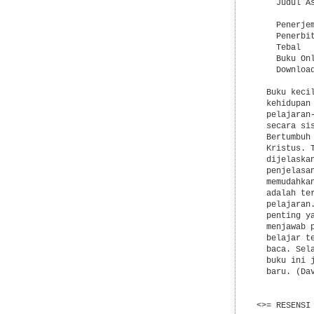
    Judul A
            
    Penerjem
    Penerbi
    Tebal   
    Buku On
    Downloa
  Buku keci
  kehidupan
  pelajaran
  secara si
  Bertumbuh
  Kristus. 
  dijelaska
  penjelasa
  memudahka
  adalah te
  pelajaran
  penting y
  menjawab 
  belajar t
  baca. Sel
  buku ini 
  baru. (Dav
<>= RESENSI 