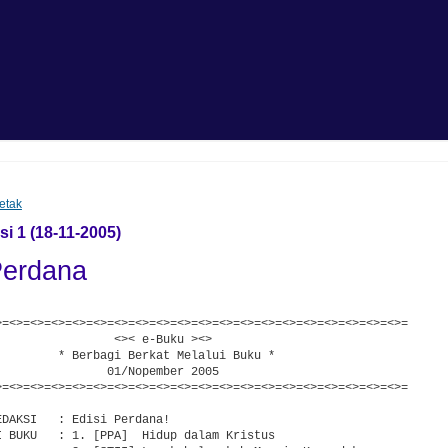
etak
si 1 (18-11-2005)
Perdana
>=<>=<>=<>=<>=<>=<>=<>=<>=<>=<>=<>=<>=<>=<>=<>=<>=<>=<>=<>=

                 <>< e-Buku ><>                          

         * Berbagi Berkat Melalui Buku *                 

                01/Nopember 2005                         

>=<>=<>=<>=<>=<>=<>=<>=<>=<>=<>=<>=<>=<>=<>=<>=<>=<>=<>=<>=

DAKSI   : Edisi Perdana!

I BUKU   : 1. [PPA]  Hidup dalam Kristus
