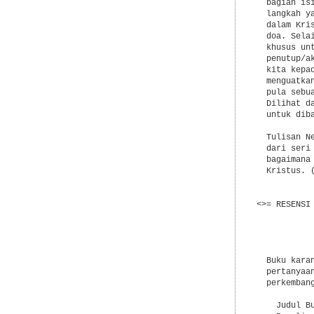
  bagian is
  langkah y
  dalam Kri
  doa. Sela
  khusus un
  penutup/a
  kita kepa
  menguatka
  pula sebu
  Dilihat d
  untuk diba
  Tulisan N
  dari seri
  bagaimana
  Kristus. (
<>= RESENSI 
           
           
  Buku kara
  pertanyaa
  perkemban
    Judul B