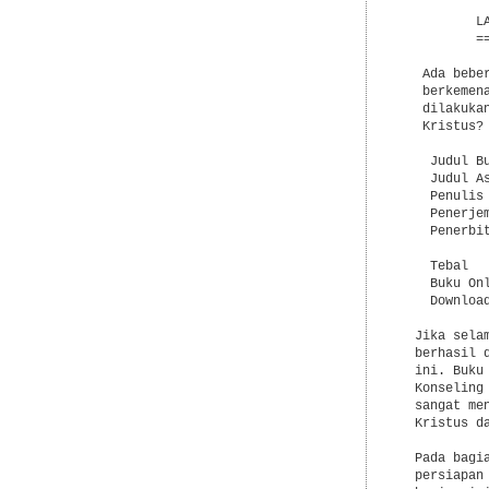
          L
          =
   Ada bebe
   berkemen
   dilakuka
   Kristus?

    Judul B
    Judul A
    Penulis 
    Penerje
    Penerbi
            
    Tebal   
    Buku On
    Downloa
  Jika sela
  berhasil 
  ini. Buku
  Konseling
  sangat me
  Kristus d
  Pada bagi
  persiapan