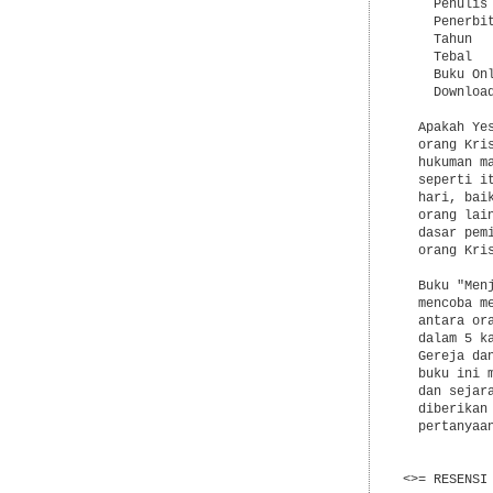
    Penulis 
    Penerbi
    Tahun   
    Tebal   
    Buku On
    Downloa