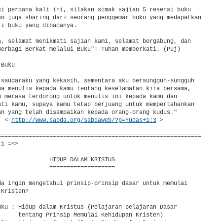
si perdana kali ini, silakan simak sajian 5 resensi buku

an juga sharing dari seorang penggemar buku yang medapatkan

i buku yang dibacanya.

a, selamat menikmati sajian kami, selamat bergabung, dan

Berbagi Berkat melalui Buku"! Tuhan memberkati. (Puj)

Buku

-saudaraku yang kekasih, sementara aku bersungguh-sungguh

ha menulis kepada kamu tentang keselamatan kita bersama,

u merasa terdorong untuk menulis ini kepada kamu dan

ati kamu, supaya kamu tetap berjuang untuk mempertahankan

an yang telah disampaikan kepada orang-orang kudus."

  < 
http://www.sabda.org/sabdaweb/?p=Yudas+1:3
 >

===========================================================

1 =<>

               HIDUP DALAM KRISTUS

               ===================

da ingin mengetahui prinsip-prinsip dasar untuk memulai

Kristen?

uku : Hidup dalam Kristus (Pelajaran-pelajaran Dasar

      tentang Prinsip Memulai Kehidupan Kristen)
