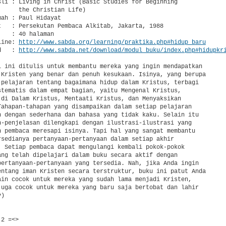
sli : Living in Christ (Basic Studies for Beginning

     the Christian Life)

ah : Paul Hidayat

t   : Persekutan Pembaca Alkitab, Jakarta, 1988

   : 40 halaman

line: 
http://www.sabda.org/learning/praktika.php#hidup_baru
d   : 
http://www.sabda.net/download/modul_buku/index.php#hidupkr
l ini ditulis untuk membantu mereka yang ingin mendapatkan

 Kristen yang benar dan penuh kesukaan. Isinya, yang berupa

-pelajaran tentang bagaimana hidup dalam Kristus, terbagi

stematis dalam empat bagian, yaitu Mengenal Kristus,

 di Dalam Kristus, Mentaati Kristus, dan Menyaksikan

Tahapan-tahapan yang disampaikan dalam setiap pelajaran

n dengan sederhana dan bahasa yang tidak kaku. Selain itu

n-penjelasan dilengkapi dengan ilustrasi-ilustrasi yang

n pembaca meresapi isinya. Tapi hal yang sangat membantu

rsedianya pertanyaan-pertanyaan dalam setiap akhir

. Setiap pembaca dapat mengulangi kembali pokok-pokok

ang telah dipelajari dalam buku secara aktif dengan

pertanyaan-pertanyaan yang tersedia. Nah, jika Anda ingin

entang iman Kristen secara terstruktur, buku ini patut Anda

ain cocok untuk mereka yang sudah lama menjadi Kristen,

juga cocok untuk mereka yang baru saja bertobat dan lahir

)

2 =<>
