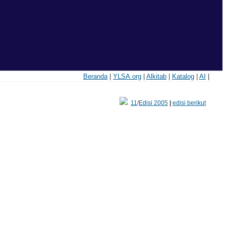
Beranda
|
YLSA.org
|
Alkitab
|
Katalog
|
AI
|
11
/
Edisi 2005
|
edisi berikut