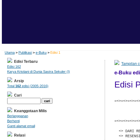
Utama
>
Publikasi
>
e-Buku
>
Edisi 1
Edisi Terbaru
Tampilan c
Edisi 162
Karya Kristiani di Dunia Sastra Sekuler (I)
e-Buku edi
Arsip
Edisi 
Total
162
edisi (2005-2016)
Cari
=<>=<>=<>=<
           
Keanggotaan Milis
           
           
Berlangganan
=<>=<>=<>=<
Berhenti
Ganti alamat email
  <> DARI RE
Relasi
  <> RESENS