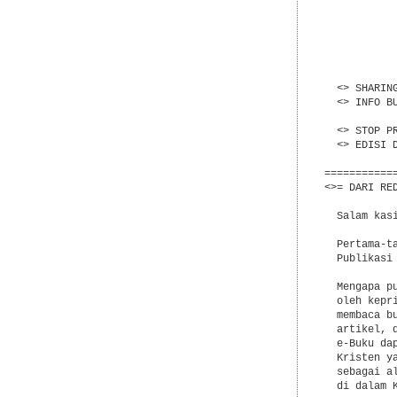
           
           
           
           
           
           
  <> SHARIN
  <> INFO B
            
  <> STOP P
  <> EDISI 
===========
<>= DARI RED
  Salam kasi
  Pertama-t
  Publikasi 
  Mengapa p
  oleh kepr
  membaca b
  artikel, 
  e-Buku da
  Kristen y
  sebagai a
  di dalam K