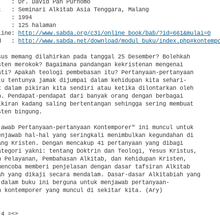
   : Dr. David Pan Purnomo

t   : Seminari Alkitab Asia Tenggara, Malang

   : 1994

   : 125 halaman

line: 
http://www.sabda.org/c3i/online_book/bab/?id=661&mulai=0
d   : 
http://www.sabda.net/download/modul_buku/index.php#kontemp