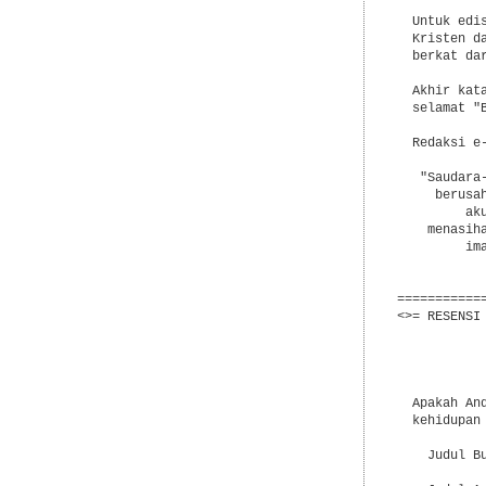
  Untuk edi
  Kristen d
  berkat dar
  Akhir kat
  selamat "
  Redaksi e-
   "Saudara
     berusa
         ak
    menasih
         im
           
===========
<>= RESENSI 
           
           
  Apakah An
  kehidupan 
    Judul B
           