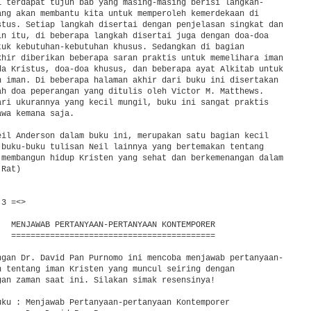
i terdapat tujuh bab yang masing-masing berisi langkah-

ang akan membantu kita untuk memperoleh kemerdekaan di

stus. Setiap langkah disertai dengan penjelasan singkat dan

in itu, di beberapa langkah disertai juga dengan doa-doa

tuk kebutuhan-kebutuhan khusus. Sedangkan di bagian

khir diberikan beberapa saran praktis untuk memelihara iman

da Kristus, doa-doa khusus, dan beberapa ayat Alkitab untuk

n iman. Di beberapa halaman akhir dari buku ini disertakan

ah doa peperangan yang ditulis oleh Victor M. Matthews.

ari ukurannya yang kecil mungil, buku ini sangat praktis

wa kemana saja.

eil Anderson dalam buku ini, merupakan satu bagian kecil

 buku-buku tulisan Neil lainnya yang bertemakan tentang

 membangun hidup Kristen yang sehat dan berkemenangan dalam

Rat)

3 =<>

   MENJAWAB PERTANYAAN-PERTANYAAN KONTEMPORER

   ==========================================

ngan Dr. David Pan Purnomo ini mencoba menjawab pertanyaan-

n tentang iman Kristen yang muncul seiring dengan

gan zaman saat ini. Silakan simak resensinya!

uku : Menjawab Pertanyaan-pertanyaan Kontemporer
