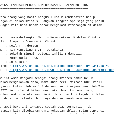
ANGKAH-LANGKAH MENUJU KEMERDEKAAN DI DALAM KRISTUS

==================================================

rapa orang yang masih bergumul untuk mendapatkan hidup

angan di dalam Kristus. Langkah-langkah apa saja yang perlu

n agar kita bisa benar-benar mengalami kemenangan di dalam

uku : Langkah-langkah Menuju Kemerdekaan di dalam Kristus

sli : Steps to Freedom in Christ

   : Neil T. Anderson

mah : Tim Konseling STII, Yogyakarta

t   : Sekolah Tinggi Teologia Injili Indonesia,

     Yogyakarta, 1996

   : 59 halaman

line: 
http://www.sabda.org/c3i/online_book/bab/?id=663&mulai=0
d   : 
http://www.sabda.net/download/modul_buku/index.php#kemerde
ma ini Anda mengaku sebagai orang Kristen namun belum

dalam mengalahkan dosa, maka Anda perlu membaca buku kecil

 yang ditulis oleh Neil Anderson dan diterjemahkan oleh Tim

 STII ini boleh dibilang merupakan buku tuntunan yang

nolong untuk mereka yang ingin dapat berdiri teguh di dalam

an dapat menjalankan hidupnya dengan penuh kemenangan.

an awal buku ini terdapat sebuah doa, pernyataan, dan

 supaya kita dibebaskan dari kekuatan Iblis. Selanjutnya di
