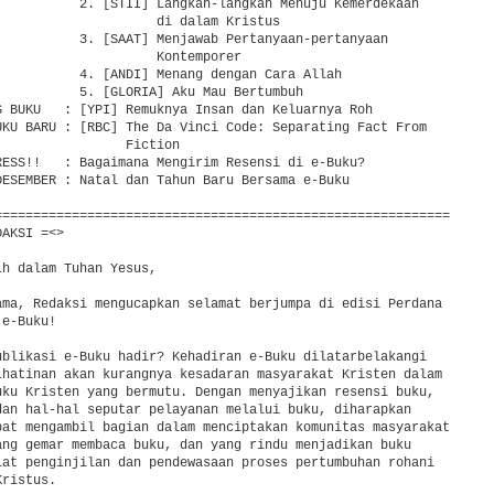
           2. [STII] Langkah-langkah Menuju Kemerdekaan

                     di dalam Kristus

           3. [SAAT] Menjawab Pertanyaan-pertanyaan

                     Kontemporer

           4. [ANDI] Menang dengan Cara Allah

           5. [GLORIA] Aku Mau Bertumbuh

G BUKU   : [YPI] Remuknya Insan dan Keluarnya Roh

UKU BARU : [RBC] The Da Vinci Code: Separating Fact From

                Fiction

RESS!!   : Bagaimana Mengirim Resensi di e-Buku?

DESEMBER : Natal dan Tahun Baru Bersama e-Buku

===========================================================

AKSI =<>

h dalam Tuhan Yesus,

ama, Redaksi mengucapkan selamat berjumpa di edisi Perdana

e-Buku!

ublikasi e-Buku hadir? Kehadiran e-Buku dilatarbelakangi

ihatinan akan kurangnya kesadaran masyarakat Kristen dalam

uku Kristen yang bermutu. Dengan menyajikan resensi buku,

dan hal-hal seputar pelayanan melalui buku, diharapkan

pat mengambil bagian dalam menciptakan komunitas masyarakat

ang gemar membaca buku, dan yang rindu menjadikan buku

lat penginjilan dan pendewasaan proses pertumbuhan rohani

ristus.
