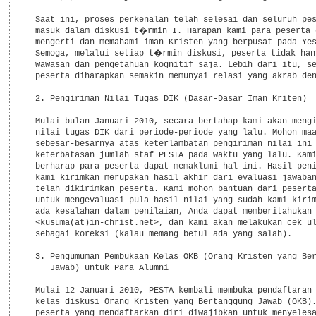
  Saat ini, proses perkenalan telah selesai dan seluruh pes
  masuk dalam diskusi t�rmin I. Harapan kami para peserta d
  mengerti dan memahami iman Kristen yang berpusat pada Yes
  Semoga, melalui setiap t�rmin diskusi, peserta tidak hany
  wawasan dan pengetahuan kognitif saja. Lebih dari itu, se
  peserta diharapkan semakin memunyai relasi yang akrab den
  2. Pengiriman Nilai Tugas DIK (Dasar-Dasar Iman Kriten)

  Mulai bulan Januari 2010, secara bertahap kami akan mengi
  nilai tugas DIK dari periode-periode yang lalu. Mohon maa
  sebesar-besarnya atas keterlambatan pengiriman nilai ini 
  keterbatasan jumlah staf PESTA pada waktu yang lalu. Kami
  berharap para peserta dapat memaklumi hal ini. Hasil peni
  kami kirimkan merupakan hasil akhir dari evaluasi jawaban
  telah dikirimkan peserta. Kami mohon bantuan dari peserta
  untuk mengevaluasi pula hasil nilai yang sudah kami kirim
  ada kesalahan dalam penilaian, Anda dapat memberitahukan 
  <kusuma(at)in-christ.net>, dan kami akan melakukan cek ul
  sebagai koreksi (kalau memang betul ada yang salah).

  3. Pengumuman Pembukaan Kelas OKB (Orang Kristen yang Ber
     Jawab) untuk Para Alumni

  Mulai 12 Januari 2010, PESTA kembali membuka pendaftaran 
  kelas diskusi Orang Kristen yang Bertanggung Jawab (OKB).
  peserta yang mendaftarkan diri diwajibkan untuk menyelesa