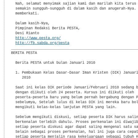
  Nah, selamat menyimak sajian kami dan marilah kita terus 
  semakin sungguh-sungguh di dalam kasih dan anugerah-Nya. 
  memberkati.

  Dalam kasih-Nya,

  Pimpinan Redaksi Berita PESTA,

  Desi Rianto

http://www.pesta.org/
http://fb.sabda.org/pesta
___________________________________________________________
BERITA PESTA

  Berita PESTA untuk bulan Januari 2010

  1. Pembukaan Kelas Dasar-Dasar Iman Kristen (DIK) Januari
     2010

  Saat ini kelas DIK periode Januari/Februari 2010 sedang b
  dengan diikuti oleh 24 peserta. Kursus ini diikuti oleh

  peserta-peserta baru yang belum pernah bergabung dengan P
  sebelumya, Setelah lulus di kelas DIK ini mereka baru bol
  mengikuti kelas-kelas lanjutan PESTA yang lain.

  Sebelum mengikuti diskusi, setiap peserta DIK harus salin
  berkenalan terlebih dahulu. Proses perkenalan ini diwajib
  setiap peserta diskusi agar dapat saling mengenal satu sa
  Selain sebagai proses perkenalan, hal ini juga cara cepat
  setiap peserta menjalin rasa kekeluargaan sebagai tubuh K