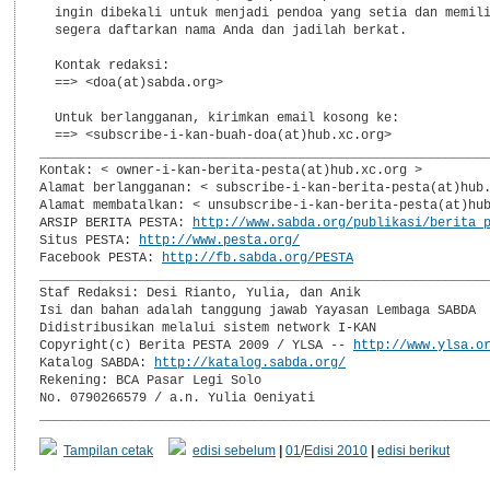
  ingin dibekali untuk menjadi pendoa yang setia dan memili
  segera daftarkan nama Anda dan jadilah berkat.

  Kontak redaksi:

  ==> <doa(at)sabda.org>

  Untuk berlangganan, kirimkan email kosong ke:

  ==> <subscribe-i-kan-buah-doa(at)hub.xc.org>

___________________________________________________________
Kontak: < owner-i-kan-berita-pesta(at)hub.xc.org >

Alamat berlangganan: < subscribe-i-kan-berita-pesta(at)hub.
Alamat membatalkan: < unsubscribe-i-kan-berita-pesta(at)hub
ARSIP BERITA PESTA: 
http://www.sabda.org/publikasi/berita_
Situs PESTA: 
http://www.pesta.org/
Facebook PESTA: 
http://fb.sabda.org/PESTA
___________________________________________________________
Staf Redaksi: Desi Rianto, Yulia, dan Anik

Isi dan bahan adalah tanggung jawab Yayasan Lembaga SABDA

Didistribusikan melalui sistem network I-KAN

Copyright(c) Berita PESTA 2009 / YLSA -- 
http://www.ylsa.o
Katalog SABDA: 
http://katalog.sabda.org/
Rekening: BCA Pasar Legi Solo

No. 0790266579 / a.n. Yulia Oeniyati

Tampilan cetak
edisi sebelum
|
01
/
Edisi 2010
|
edisi berikut