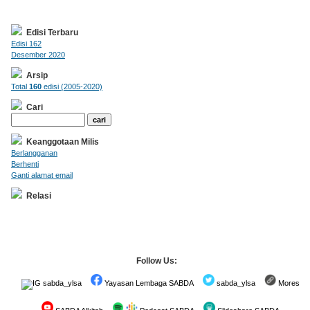
Edisi Terbaru
Edisi 162
Desember 2020
Arsip
Total
160
edisi (2005-2020)
Cari
Keanggotaan Milis
Berlangganan
Berhenti
Ganti alamat email
Relasi
Follow Us:
sabda_ylsa
Yayasan Lembaga SABDA
sabda_ylsa
Mores