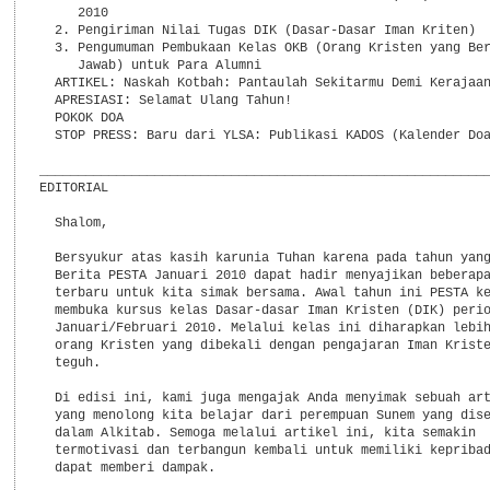
     2010

  2. Pengiriman Nilai Tugas DIK (Dasar-Dasar Iman Kriten)

  3. Pengumuman Pembukaan Kelas OKB (Orang Kristen yang Ber
     Jawab) untuk Para Alumni

  ARTIKEL: Naskah Kotbah: Pantaulah Sekitarmu Demi Kerajaan
  APRESIASI: Selamat Ulang Tahun!

  POKOK DOA

  STOP PRESS: Baru dari YLSA: Publikasi KADOS (Kalender Doa
___________________________________________________________
EDITORIAL

  Shalom,

  Bersyukur atas kasih karunia Tuhan karena pada tahun yang
  Berita PESTA Januari 2010 dapat hadir menyajikan beberapa
  terbaru untuk kita simak bersama. Awal tahun ini PESTA ke
  membuka kursus kelas Dasar-dasar Iman Kristen (DIK) perio
  Januari/Februari 2010. Melalui kelas ini diharapkan lebih
  orang Kristen yang dibekali dengan pengajaran Iman Kriste
  teguh.

  Di edisi ini, kami juga mengajak Anda menyimak sebuah art
  yang menolong kita belajar dari perempuan Sunem yang dise
  dalam Alkitab. Semoga melalui artikel ini, kita semakin

  termotivasi dan terbangun kembali untuk memiliki kepribad
  dapat memberi dampak.
