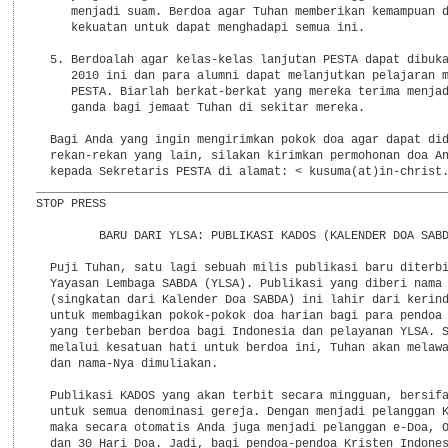
     menjadi suam. Berdoa agar Tuhan memberikan kemampuan d
     kekuatan untuk dapat menghadapi semua ini.

  5. Berdoalah agar kelas-kelas lanjutan PESTA dapat dibuka
     2010 ini dan para alumni dapat melanjutkan pelajaran m
     PESTA. Biarlah berkat-berkat yang mereka terima menjad
     ganda bagi jemaat Tuhan di sekitar mereka.

  Bagi Anda yang ingin mengirimkan pokok doa agar dapat did
  rekan-rekan yang lain, silakan kirimkan permohonan doa An
  kepada Sekretaris PESTA di alamat: < kusuma(at)in-christ.
___________________________________________________________
STOP PRESS

         BARU DARI YLSA: PUBLIKASI KADOS (KALENDER DOA SABD
  Puji Tuhan, satu lagi sebuah milis publikasi baru diterbi
  Yayasan Lembaga SABDA (YLSA). Publikasi yang diberi nama 
  (singkatan dari Kalender Doa SABDA) ini lahir dari kerind
  untuk membagikan pokok-pokok doa harian bagi para pendoa 
  yang terbeban berdoa bagi Indonesia dan pelayanan YLSA. S
  melalui kesatuan hati untuk berdoa ini, Tuhan akan melawa
  dan nama-Nya dimuliakan.

  Publikasi KADOS yang akan terbit secara mingguan, bersifa
  untuk semua denominasi gereja. Dengan menjadi pelanggan K
  maka secara otomatis Anda juga menjadi pelanggan e-Doa, O
  dan 30 Hari Doa. Jadi, bagi pendoa-pendoa Kristen Indones