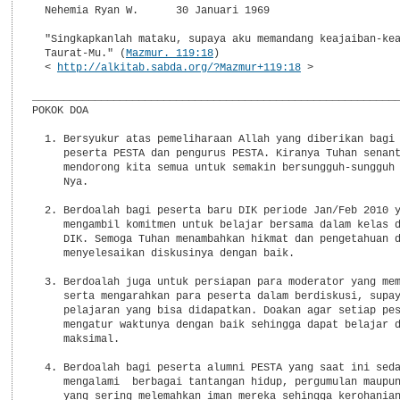
Mazmur. 119:18
)

  < 
http://alkitab.sabda.org/?Mazmur+119:18
 >

___________________________________________________________
POKOK DOA

  1. Bersyukur atas pemeliharaan Allah yang diberikan bagi 
     peserta PESTA dan pengurus PESTA. Kiranya Tuhan senant
     mendorong kita semua untuk semakin bersungguh-sungguh 
     Nya.

  2. Berdoalah bagi peserta baru DIK periode Jan/Feb 2010 y
     mengambil komitmen untuk belajar bersama dalam kelas d
     DIK. Semoga Tuhan menambahkan hikmat dan pengetahuan d
     menyelesaikan diskusinya dengan baik.

  3. Berdoalah juga untuk persiapan para moderator yang mem
     serta mengarahkan para peserta dalam berdiskusi, supay
     pelajaran yang bisa didapatkan. Doakan agar setiap pes
     mengatur waktunya dengan baik sehingga dapat belajar d
     maksimal.

  4. Berdoalah bagi peserta alumni PESTA yang saat ini seda
     mengalami  berbagai tantangan hidup, pergumulan maupun
     yang sering melemahkan iman mereka sehingga kerohanian