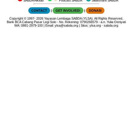
SABDA Alkitab
Podcast SABDA
Slideshare SABDA
CONTACT
|
GET INVOLVED!
|
DONASI
Copyright
© 1997-
2026
Yayasan Lembaga SABDA (YLSA).
All Rights Reserved.
Bank BCA Cabang Pasar Legi Solo - No. Rekening: 0790266579 - a.n. Yulia Oeniyati
WA:
0881-2979-100
| Email:
ylsa@sabda.org
| Situs:
ylsa.org
-
sabda.org