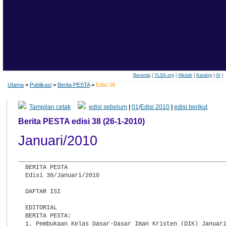
Beranda
|
YLSA.org
|
Alkitab
|
Katalog
|
AI
|
Utama
>
Publikasi
>
Berita PESTA
>
Edisi 38
Tampilan cetak
edisi sebelum
|
01
/
Edisi 2010
|
edisi berikut
Berita PESTA edisi 38 (26-1-2010)
Januari/2010
___________________________________________________________
  BERITA PESTA

  Edisi 38/Januari/2010

  DAFTAR ISI

  EDITORIAL

  BERITA PESTA:

  1. Pembukaan Kelas Dasar-Dasar Iman Kristen (DIK) Januari